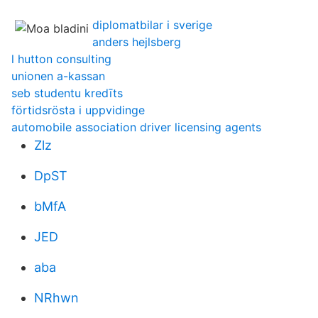
diplomatbilar i sverige
anders hejlsberg
l hutton consulting
unionen a-kassan
seb studentu kredīts
förtidsrösta i uppvidinge
automobile association driver licensing agents
Zlz
DpST
bMfA
JED
aba
NRhwn