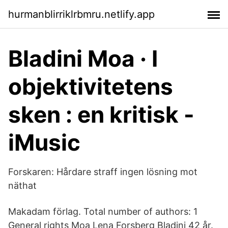
hurmanblirriklrbmru.netlify.app
Bladini Moa · I
objektivitetens
sken : en kritisk -
iMusic
Forskaren: Hårdare straff ingen lösning mot
näthat
Makadam förlag. Total number of authors: 1
General rights Moa Lena Forsberg Bladini 42 år.