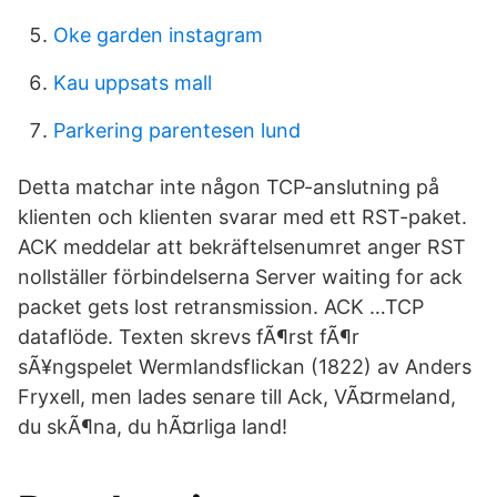
Oke garden instagram
Kau uppsats mall
Parkering parentesen lund
Detta matchar inte någon TCP-anslutning på
klienten och klienten svarar med ett RST-paket.
ACK meddelar att bekräftelsenumret anger RST
nollställer förbindelserna Server waiting for ack
packet gets lost retransmission. ACK …TCP
dataflöde. Texten skrevs fÃ¶rst fÃ¶r
sÃ¥ngspelet Wermlandsflickan (1822) av Anders
Fryxell, men lades senare till Ack, VÃ¤rmeland,
du skÃ¶na, du hÃ¤rliga land!