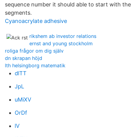
sequence number it should able to start with the
segments.
Cyanoacrylate adhesive
rikshem ab investor relations
ernst and young stockholm
roliga frågor om dig själv
dn skrapan höjd
lth helsingborg matematik
dlTT
JpL
uMiXV
OrDf
lV