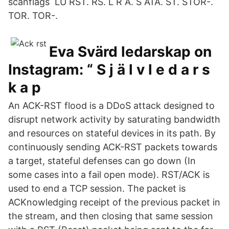
scanflags LU RST. RS. L R A. S ATA. ST. STOR-.
TOR. TOR-.
Eva Svärd ledarskap on
Instagram: “ S j ä l v l e d a r s
k a p
An ACK-RST flood is a DDoS attack designed to
disrupt network activity by saturating bandwidth
and resources on stateful devices in its path. By
continuously sending ACK-RST packets towards
a target, stateful defenses can go down (In
some cases into a fail open mode). RST/ACK is
used to end a TCP session. The packet is
ACKnowledging receipt of the previous packet in
the stream, and then closing that same session