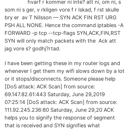
hvarf r kommer ni inte? att ni, om ni, s
som ni s ger, v rkligen vore f r lskad, f rst skulle
bry er av T Nilsson — SYN ACK FIN RST URG
PSH ALL NONE. Hence the command iptables -A
FORWARD -p tcp --tcp-flags SYN,ACK,FIN,RST
SYN will only match packets with the Ack att
jag vore s? godhj?rtad.
I have been getting these in my router logs and
whenever I get them my wifi slows down by a lot
or it stops/disconnects. Someone please help
[DoS attack: ACK Scan] from source:
69.147.82.61:443 Saturday, June 29,2019
07:25:14 [DoS attack: ACK Scan] from source:
111.92.245.236:80 Saturday, June 29,20 ACK
helps you to signify the response of segment
that is received and SYN signifies what