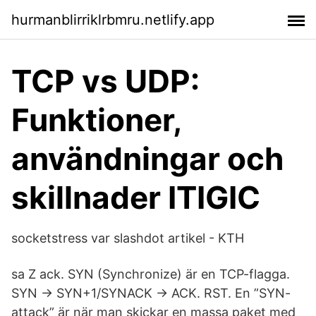
hurmanblirriklrbmru.netlify.app
TCP vs UDP:
Funktioner,
användningar och
skillnader ITIGIC
socketstress var slashdot artikel - KTH
sa Z ack. SYN (Synchronize) är en TCP-flagga.
SYN -> SYN+1/SYNACK -> ACK. RST. En ”SYN-
attack” är när man skickar en massa paket med