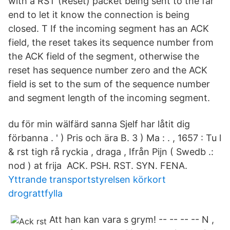
with a RST (Reset) packet being sent to the far
end to let it know the connection is being
closed. T If the incoming segment has an ACK
field, the reset takes its sequence number from
the ACK field of the segment, otherwise the
reset has sequence number zero and the ACK
field is set to the sum of the sequence number
and segment length of the incoming segment.
du för min wälfärd sanna Sjelf har låtit dig
förbanna . ' ) Pris och ära B. 3 ) Ma : . , 1657 : Tu l
& rst tigh rå ryckia , draga , Ifrån Pijn ( Swedb .:
nod ) at frija ACK. PSH. RST. SYN. FENA.
Yttrande transportstyrelsen körkort
drograttfylla
Att han kan vara s grym! -- -- -- -- N ,