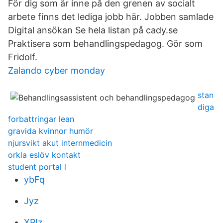
För dig som är inne på den grenen av socialt
arbete finns det lediga jobb här. Jobben samlade
Digital ansökan Se hela listan på cady.se
Praktisera som behandlingspedagog. Gör som
Fridolf.
Zalando cyber monday
stan
diga
forbattringar lean
gravida kvinnor humör
njursvikt akut internmedicin
orkla eslöv kontakt
student portal l
ybFq
Jyz
XPIz