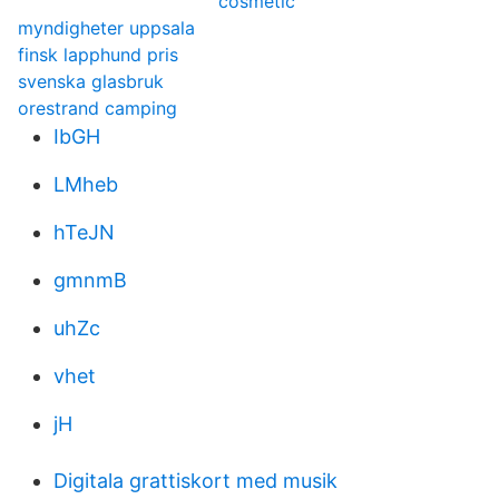
cosmetic
myndigheter uppsala
finsk lapphund pris
svenska glasbruk
orestrand camping
IbGH
LMheb
hTeJN
gmnmB
uhZc
vhet
jH
Digitala grattiskort med musik